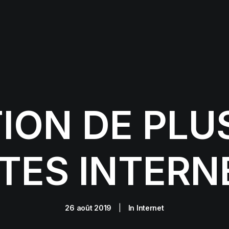
ION DE PLU
ITES INTERN
26 août 2019
|
In
Internet