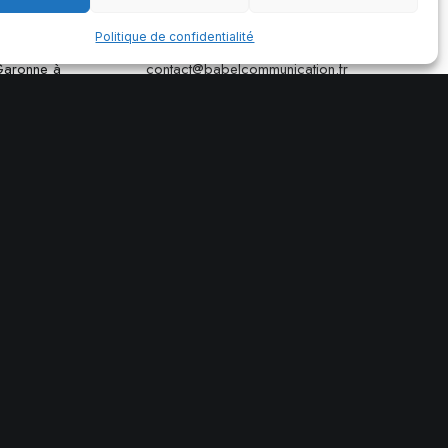
Politique de confidentialité
ication
Envoyer un email
 Garonne à
contact@babelcommunication.fr
06 59 43 24 82
Afin d’éviter les appels
indésirables, les appels sont
filtrés.
Merci de laisser un message
vocal avec vos coordonnées,
je vous rappelle rapidement.
Mentions légales