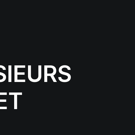
SIEURS
ET