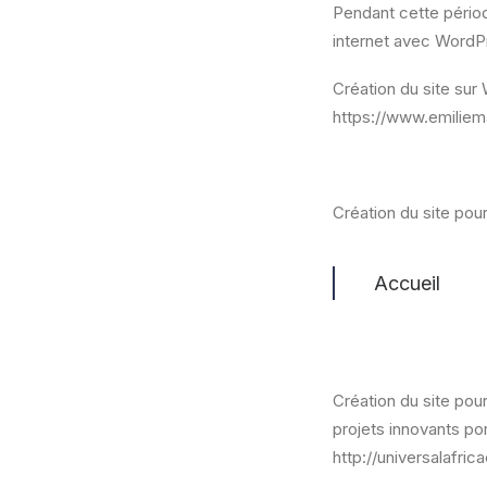
Pendant cette périod
internet avec WordPr
Création du site sur 
https://www.emiliem
Création du site po
Accueil
Création du site pou
projets innovants po
http://universalafr