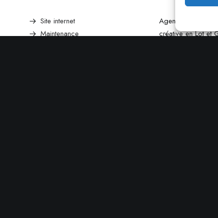
Site internet
Agence de commun
Maintenance
créative en Lot et
Référencement
Penne d’agenais.
Réseaux sociaux
Identité & Print