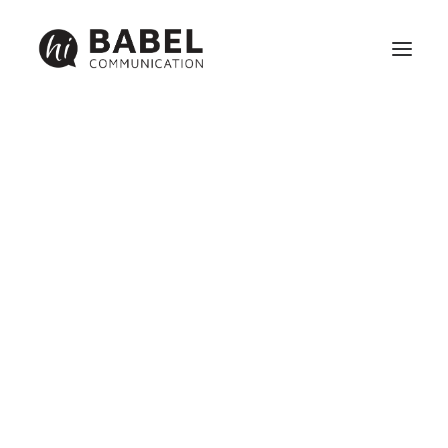
Création site internet
Référencement
Maintenance
Identité visuelle, graphisme et communication print
Réseaux sociaux et webmarketing