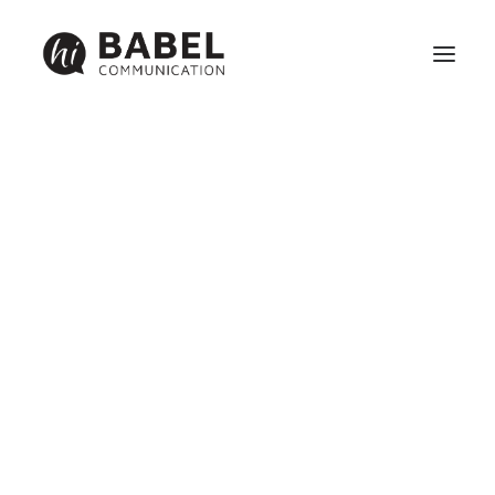
Création site internet
Référencement
Maintenance
Identité visuelle, graphisme et communication print
Réseaux sociaux et webmarketing
WEBDESIGN
D'APPLICATION PAR
BABEL
COMMUNICATION
30 janvier 2015
|
In
Graphisme/Design