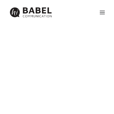
Création site internet
Référencement
Maintenance
Identité visuelle, graphisme et communication print
Réseaux sociaux et webmarketing
NOTRE GRAPHISTE
EN DÉPLACEMENT
8 février 2013
|
In
Divers