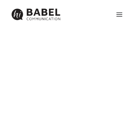
Création site internet
Référencement
Maintenance
Identité visuelle, graphisme et communication print
Réseaux sociaux et webmarketing
BABEL
COMMUNICATION EN
PLEINE ACTIVITÉ.
17 novembre 2012
|
In
Print édition
,
Identité visuelle
,
Internet