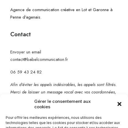
Agence de communication créative en Lot et Garonne à
Penne d’agenais.
Contact
Envoyer un email
contact@babelcommunication.fr
06 59 43 24 82
Afin d’éviter les appels indésirables, les appels sont filtrés.
Merci de laisser un message vocal avec vos coordonnées,
je vous rappelle rapidement.
Gérer le consentement aux
cookies
Mentions légales
Pour offrir les meilleures expériences, nous utilisons des
technologies telles que les cookies pour stocker et/ou accéder aux
informations des appareils. Le fait de consentir à ces technologies