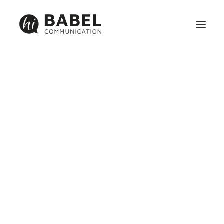
Création site internet
Référencement
Maintenance
Identité visuelle, graphisme et communication print
Réseaux sociaux et webmarketing
BABEL
COMMUNICATION
VOUS SOUHAITE UNE
BONNE ANNÉE 2017
4 janvier 2017
|
In
Divers