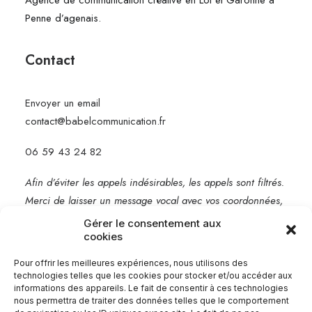
Agence de communication créative en Lot et Garonne à
Penne d’agenais.
Contact
Envoyer un email
contact@babelcommunication.fr
06 59 43 24 82
Afin d’éviter les appels indésirables, les appels sont filtrés.
Merci de laisser un message vocal avec vos coordonnées,
je vous rappelle rapidement.
Gérer le consentement aux
cookies
Mentions légales
Pour offrir les meilleures expériences, nous utilisons des
technologies telles que les cookies pour stocker et/ou accéder aux
informations des appareils. Le fait de consentir à ces technologies
nous permettra de traiter des données telles que le comportement