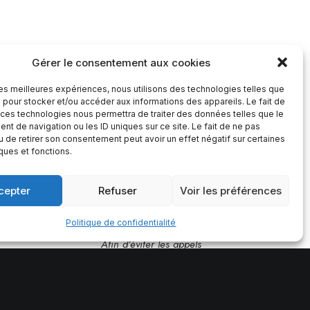
Gérer le consentement aux cookies
 les meilleures expériences, nous utilisons des technologies telles que
 pour stocker et/ou accéder aux informations des appareils. Le fait de
 ces technologies nous permettra de traiter des données telles que le
Contact
t de navigation ou les ID uniques sur ce site. Le fait de ne pas
u de retirer son consentement peut avoir un effet négatif sur certaines
iques et fonctions.
ication
Envoyer un email
 Garonne à
contact@babelcommunication.fr
cepter
Refuser
Voir les préférences
06 59 43 24 82
Politique de confidentialité
Afin d’éviter les appels
indésirables, les appels sont
filtrés.
Merci de laisser un message