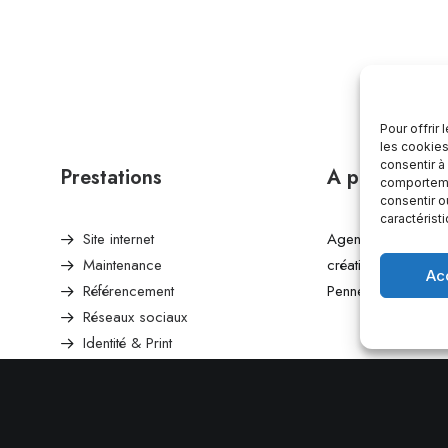
Pour offrir
les cookies
consentir à
Prestations
A propos
comportemen
consentir o
caractérist
Site internet
Agence de commun
Maintenance
créative en Lot et
Ac
Référencement
Penne d’agenais.
Réseaux sociaux
Identité & Print