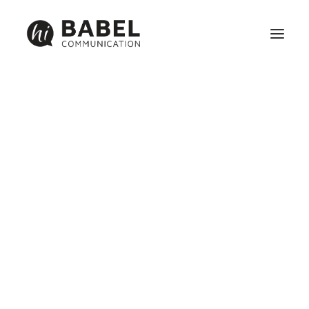
Création site internet
Référencement
Maintenance
Identité visuelle, graphisme et communication print
Réseaux sociaux et webmarketing