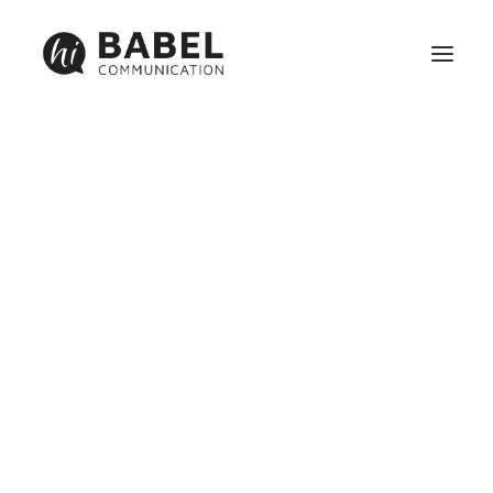
Création site internet
Référencement
Maintenance
Identité visuelle, graphisme et communication print
Réseaux sociaux et webmarketing