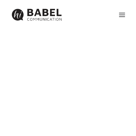
Création site internet
Référencement
Maintenance
Identité visuelle, graphisme et communication print
Réseaux sociaux et webmarketing