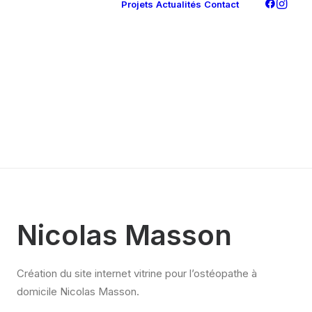
Projets
Actualités
Contact
Création site
internet
Référencement
Maintenance
Identité visuelle,
graphisme et
communication
print
Réseaux sociaux
et webmarketing
Nicolas Masson
Création du site internet vitrine pour l’ostéopathe à
domicile Nicolas Masson.