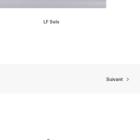
LF Sols
Co
Suivant