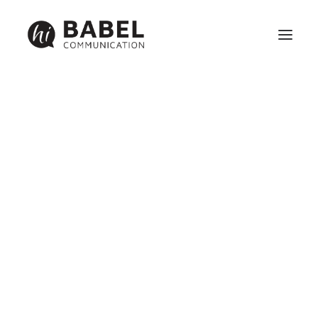
Création site internet
Référencement
Maintenance
Identité visuelle, graphisme et communication print
Réseaux sociaux et webmarketing