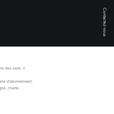
Contactez-nous
ière des sens »
carte d’abonnement,
igne, charte