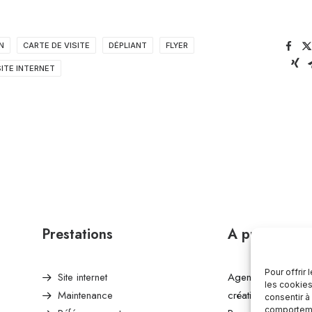
N
CARTE DE VISITE
DÉPLIANT
FLYER
SITE INTERNET
Prestations
A propos
Pour offrir
Site internet
Agence de commun
les cookies
Maintenance
créative en Lot et
consentir à
comportemen