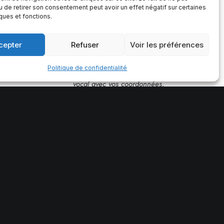
u de retirer son consentement peut avoir un effet négatif sur certaines
06 59 43 24 82
iques et fonctions.
Afin d’éviter les appels
indésirables, les appels sont
cepter
Refuser
Voir les préférences
filtrés.
Politique de confidentialité
Merci de laisser un message
vocal avec vos coordonnées,
je vous rappelle rapidement.
Mentions légales