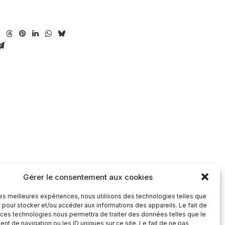
Contact
Gérer le consentement aux cookies
 les meilleures expériences, nous utilisons des technologies telles que
ication
Envoyer un email
 pour stocker et/ou accéder aux informations des appareils. Le fait de
 Garonne à
contact@babelcommunication.fr
 ces technologies nous permettra de traiter des données telles que le
t de navigation ou les ID uniques sur ce site. Le fait de ne pas