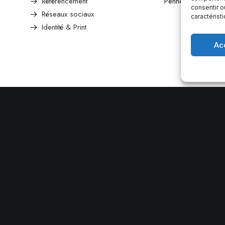
Référencement
Penne d’agenais.
consentir o
Réseaux sociaux
caractérist
Identité & Print
Ac